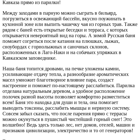
Кавказа прямо из парилки!
Между заходами в парную можно сыграть в бильярд,
погрузиться в освежающий бассейн, вкусно поужинать в
кухонной зоне или выпить чашечку чая из горных трав. Также
рядом с баней есть открытые беседки и терраса, с которых
открывается невероятный вид на горы. А зимой Русская баня
поможет согреться после катания на плюшках, лыжах,
сноубордах с горнолыжных и саночных склонов,
расположенных в Лаго-Наки и на собачьих упряжках в
Кавказском заповеднике.
Наша баня топится дровами, на печке уложены камни,
усиливающие отдачу тепла, а разнообразие ароматических
масел умножит благотворное влияние пара, создаст
настроение и поможет по-настоящему расслабиться. Парилка
отделана натуральным деревом, а удобное расположение
полочек разной высоты позволяет комфортно разместиться
всем! Баня это находка для души и тела, она помогает
выводить токсины, расслабить мышцы и нервную систему.
Совсем забыл сказать, что после парения прямо с террасы
можно окунуться в пушистый чистейший горный снег! Это
волшебно! Ведь здесь только лес, нет домов, отелей, машин и
признаков цивилизации, электричество и то от генераторов!