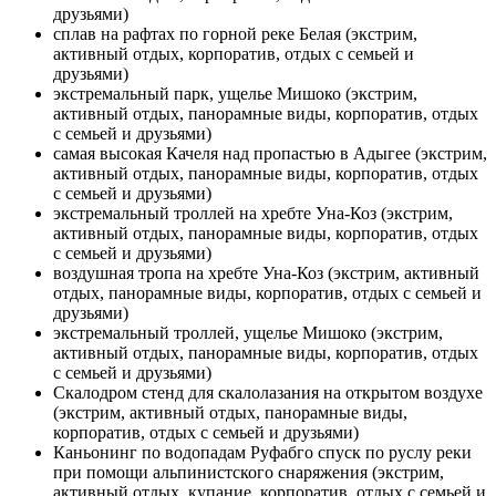
друзьями)
сплав на рафтах по горной реке Белая (экстрим,
активный отдых, корпоратив, отдых с семьей и
друзьями)
экстремальный парк, ущелье Мишоко (экстрим,
активный отдых, панорамные виды, корпоратив, отдых
с семьей и друзьями)
самая высокая Качеля над пропастью в Адыгее (экстрим,
активный отдых, панорамные виды, корпоратив, отдых
с семьей и друзьями)
экстремальный троллей на хребте Уна-Коз (экстрим,
активный отдых, панорамные виды, корпоратив, отдых
с семьей и друзьями)
воздушная тропа на хребте Уна-Коз (экстрим, активный
отдых, панорамные виды, корпоратив, отдых с семьей и
друзьями)
экстремальный троллей, ущелье Мишоко (экстрим,
активный отдых, панорамные виды, корпоратив, отдых
с семьей и друзьями)
Скалодром стенд для скалолазания на открытом воздухе
(экстрим, активный отдых, панорамные виды,
корпоратив, отдых с семьей и друзьями)
Каньонинг по водопадам Руфабго спуск по руслу реки
при помощи альпинистского снаряжения (экстрим,
активный отдых, купание, корпоратив, отдых с семьей и