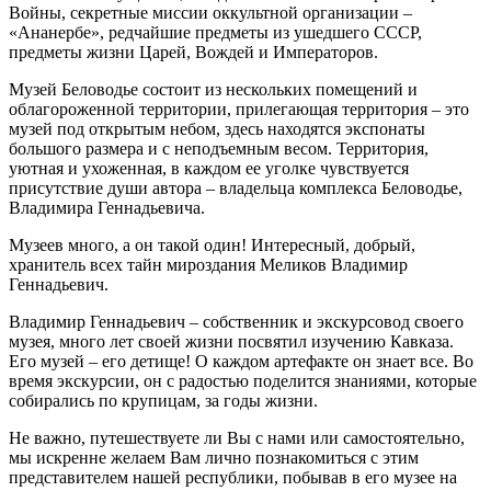
Войны, секретные миссии оккультной организации –
«Ананербе», редчайшие предметы из ушедшего СССР,
предметы жизни Царей, Вождей и Императоров.
Музей Беловодье состоит из нескольких помещений и
облагороженной территории, прилегающая территория – это
музей под открытым небом, здесь находятся экспонаты
большого размера и с неподъемным весом. Территория,
уютная и ухоженная, в каждом ее уголке чувствуется
присутствие души автора – владельца комплекса Беловодье,
Владимира Геннадьевича.
​Музеев много, а он такой один! Интересный, добрый,
хранитель всех тайн мироздания Меликов Владимир
Геннадьевич.
Владимир Геннадьевич – собственник и экскурсовод своего
музея, много лет своей жизни посвятил изучению Кавказа.
Его музей – его детище! О каждом артефакте он знает все. Во
время экскурсии, он с радостью поделится знаниями, которые
собирались по крупицам, за годы жизни.
Не важно, путешествуете ли Вы с нами или самостоятельно,
мы искренне желаем Вам лично познакомиться с этим
представителем нашей республики, побывав в его музее на