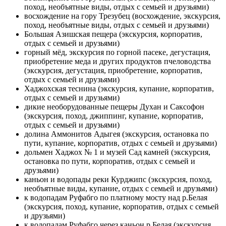
поход, необъятные виды, отдых с семьей и друзьями)
восхождение на гору Трезубец (восхождение, экскурсия,
поход, необъятные виды, отдых с семьей и друзьями)
Большая Азишская пещера (экскурсия, корпоратив,
отдых с семьей и друзьями)
горный мёд, экскурсия по горной пасеке, дегустация,
приобретение меда и других продуктов пчеловодства
(экскурсия, дегустация, приобретение, корпоратив,
отдых с семьей и друзьями)
Хаджохская теснина (экскурсия, купание, корпоратив,
отдых с семьей и друзьями)
дикие необорудованные пещеры Духан и Саксофон
(экскурсия, поход, джиппинг, купание, корпоратив,
отдых с семьей и друзьями)
долина Аммонитов Адыгея (экскурсия, остановка по
пути, купание, корпоратив, отдых с семьей и друзьями)
дольмен Хаджох № 1 и музей Сад камней (экскурсия,
остановка по пути, корпоратив, отдых с семьей и
друзьями)
каньон и водопады реки Курджипс (экскурсия, поход,
необъятные виды, купание, отдых с семьей и друзьями)
к водопадам Руфабго по платному мосту над р.Белая
(экскурсия, поход, купание, корпоратив, отдых с семьей
и друзьями)
к водопадам Руфабго через каньон р.Белая (экскурсия,