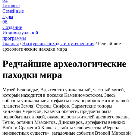
05.
Готовые
Семейные
Туры
06.
Создание
Индивидуальной
программы
Главная
/
Экскурсии, походы и путешествия
/
Редчайшие
археологические находки мира
Редчайшие археологические
находки мира
Музей Беловодье, Адыгея это уникальный, частный музей,
который находится в поселке Каменномостском. Здесь
собраны уникальные артефакты всех периодов жизни нашей
планеты Земля! Стрелы Скифов, Сарматские топоры,
кинжалы Черкесов, Казачьи обереги, предметы быта
первобытных людей, окаменелости жителей древнего океана
Тетис, останки Мамонтов, Динозавров, артефакты великих
Войн и Сражений Кавказа, тайны человечества «Черепа
неизвестных существ», загадочные события Второй Мировой