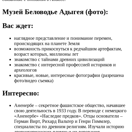
Музей Беловодье Адыгея (фото):
Вас ждет:
наглядное представление и понимание перемен,
происходящих на планете Земля
возможность прикоснуться к редчайшим артефактам,
возраст которых, миллионы лет
знакомство с тайнами древних цивилизаций
знакомство с интересной профессией историков и
археологов
красивые, новые, интересные фотографии (разрешена
фото/видео съемка)
Интересно:
Аненербе – секретное фашистское общество, начавшее
свою деятельность в 1933 году. В переводе с немецкого
«Аненербе» «Наследие предков». Отцы основатели –
Герман Вирт, Рихард Вальтер и Генри Гиммлер,
специалисты по древним религиям. Изучали историю
древнегерманских племен и их верования.