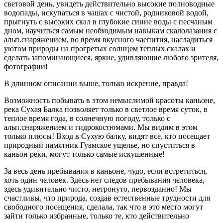
световой день, увидеть действительно высокие полноводные
водопады, искупаться в чашах с чистой, родниковой водой,
прыгнуть с высоких скал в глубокие синие воды с песчаным
дном, научиться самым необходимым навыкам скалолазания с
альп.снаряжением, во время вкусного чаепития, насладиться
уютом природы на прогретых солнцем теплых скалах и
сделать запоминающиеся, яркие, удивляющие любого зрителя,
фотографии!
В длинном описании выше, только искренне, правда!
Возможность побывать в этом немыслимой красоты каньоне,
река Сухая Балка позволяет только в светлое время суток, в
теплое время года, в солнечную погоду, только с
альп.снаряжением и гидрокостюмами. Мы видим в этом
только плюсы! Вход в Сухую балку, видят все, кто посещает
природный памятник Гуамское ущелье, но спуститься в
каньон реки, могут только самые искушенные!
За весь день пребывания в каньоне, чудо, если встретиться,
хоть один человек. Здесь нет следов пребывания человека,
здесь удивительно чисто, нетронуто, первозданно! Мы
счастливы, что природа, создав естественные трудности для
свободного посещения, сделала, так что в это место могут
зайти только избранные, только те, кто действительно