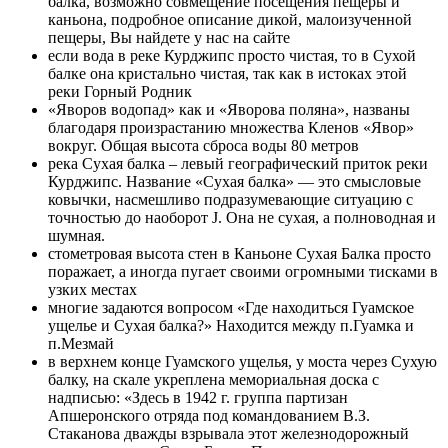
балка, возможно совмещение посещения пещеры и
каньона, подробное описание дикой, малоизученной
пещеры, Вы найдете у нас на сайте
если вода в реке Курджипс просто чистая, то в Сухой
балке она кристально чистая, так как в истоках этой
реки Горный Родник
«Яворов водопад» как и «Яворова поляна», названы
благодаря произрастанию множества Кленов «Явор»
вокруг. Общая высота сброса воды 80 метров
река Сухая балка – левый географический приток реки
Курджипс. Название «Сухая балка» — это смысловые
ковычки, насмешливо подразумевающие ситуацию с
точностью до наоборот J. Она не сухая, а полноводная и
шумная.
стометровая высота стен в Каньоне Сухая Балка просто
поражает, а иногда пугает своими огромными тисками в
узких местах
многие задаются вопросом «Где находиться Гуамское
ущелье и Сухая балка?» Находится между п.Гуамка и
п.Мезмай
в верхнем конце Гуамского ущелья, у моста через Сухую
балку, на скале укреплена мемориальная доска с
надписью: «Здесь в 1942 г. группа партизан
Апшеронского отряда под командованием В.З.
Стаканова дважды взрывала этот железнодорожный