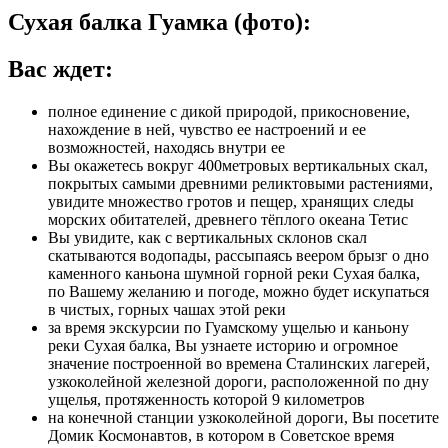
Сухая балка Гуамка (фото):
Вас ждет:
полное единение с дикой природой, прикосновение,
нахождение в ней, чувство ее настроений и ее
возможностей, находясь внутри ее
Вы окажетесь вокруг 400метровых вертикальных скал,
покрытых самыми древними реликтовыми растениями,
увидите множество гротов и пещер, хранящих следы
морских обитателей, древнего тёплого океана Тетис
Вы увидите, как с вертикальных склонов скал
скатываются водопады, рассыпаясь веером брызг о дно
каменного каньона шумной горной реки Сухая балка,
по Вашему желанию и погоде, можно будет искупаться
в чистых, горных чашах этой реки
за время экскурсии по Гуамскому ущелью и каньону
реки Сухая балка, Вы узнаете историю и огромное
значение построенной во времена Сталинских лагерей,
узкоколейной железной дороги, расположенной по дну
ущелья, протяженность которой 9 километров
на конечной станции узкоколейной дороги, Вы посетите
Домик Космонавтов, в котором в Советское время