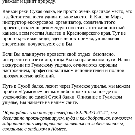
уважает и ценит природу.
Каньон реки Сухая балка, не просто очень красивое место, это
в действительности удивительное место. Я Кислов Марк,
инструктор-экскурсовод, организатор, создатель этого
проекта, искренне рекомендую посетить этот живописный
каньон, всем гостям Адыгеи и Краснодарского края. Тут не
просто красивые виды, здесь неповторимая, уникальная
энергетика, почувствуете ее и Вы.
Если Вы планируете провести свой отдых, безопасно,
интересно и позитивно, тогда Вы на правильном пути. Наши
экскурсии по Гуамскому ущелью, отличаются хорошим
настроением, профессионализмом исполнителей и полной
прозрачностью действий.
Путь к Сухой балке, лежит через Гуамское ущелье, мы можем
пройти «Гуамское» пешком либо проехать на поезде по
узкоколейке до самой Сухой балки. Описание о Гуамском
ущелье, Вы найдете на нашем сайте.
Обращайтесь по номеру телефона 8-928-471-61-11, мы
бесплатно проконсультируем, куда и как добраться, поможем
забронировать мероприятие, ответим на любые вопросы,
связанные с отдыхом в Адыгее.