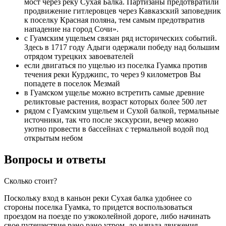
мост через реку Сухая Балка. Партизаны предотвратили
продвижение гитлеровцев через Кавказский заповедник
к поселку Красная поляна, тем самым предотвратив
нападение на город Сочи».
с Гуамским ущельем связан ряд исторических событий.
Здесь в 1717 году Адыги одержали победу над большим
отрядом турецких завоевателей
если двигаться по ущелью из поселка Гуамка против
течения реки Курджипс, то через 9 километров Вы
попадете в поселок Мезмай
в Гуамском ущелье можно встретить самые древние
реликтовые растения, возраст которых более 500 лет
рядом с Гуамским ущельем и Сухой балкой, термальные
источники, так что после экскурсии, вечер можно
уютно провести в бассейнах с термальной водой под
открытым небом
Вопросы и ответы
Сколько стоит?
Поскольку вход в каньон реки Сухая балка удобнее со
стороны поселка Гуамка, то придется воспользоваться
проездом на поезде по узкоколейной дороге, либо начинать
свое путешествие рано рано утром, до начала движения