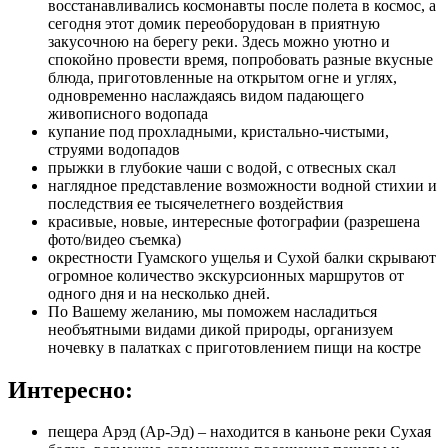
восстанавливались космонавты после полета в космос, а
сегодня этот домик переоборудован в приятную
закусочною на берегу реки. Здесь можно уютно и
спокойно провести время, попробовать разные вкусные
блюда, приготовленные на открытом огне и углях,
одновременно наслаждаясь видом падающего
живописного водопада
купание под прохладными, кристально-чистыми,
струями водопадов
прыжки в глубокие чаши с водой, с отвесных скал
наглядное представление возможности водной стихии и
последствия ее тысячелетнего воздействия
красивые, новые, интересные фотографии (разрешена
фото/видео съемка)
окрестности Гуамского ущелья и Сухой балки скрывают
огромное количество экскурсионных маршрутов от
одного дня и на несколько дней.
По Вашему желанию, мы поможем насладиться
необъятными видами дикой природы, организуем
ночевку в палатках с приготовлением пищи на костре
Интересно:
пещера Арэд (Ар-Эд) – находится в каньоне реки Сухая