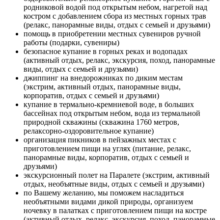
родниковой водой под открытым небом, нагретой над
костром с добавлением сбора из местных горных трав
(релакс, панорамные виды, отдых с семьей и друзьями)
помощь в приобретении местных сувениров ручной
работы (подарки, сувениры)
безопасное купание в горных реках и водопадах
(активный отдых, релакс, экскурсия, поход, панорамные
виды, отдых с семьей и друзьями)
джиппинг на внедорожниках по диким местам
(экстрим, активный отдых, панорамные виды,
корпоратив, отдых с семьей и друзьями)
купание в термально-кремниевой воде, в больших
бассейнах под открытым небом, вода из термальной
природной скважины (скважина 1760 метров,
релаксорно-оздоровительное купание)
организация пикников в пейзажных местах с
приготовлением пищи на углях (питание, релакс,
панорамные виды, корпоратив, отдых с семьей и
друзьями)
экскурсионный полет на Паралете (экстрим, активный
отдых, необъятные виды, отдых с семьей и друзьями)
по Вашему желанию, мы поможем насладиться
необъятными видами дикой природы, организуем
ночевку в палатках с приготовлением пищи на костре
(активный отдых, релакс, экскурсия, поход, панорамные