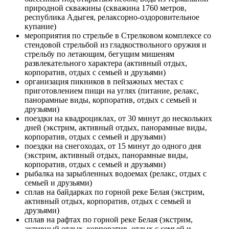
природной скважины (скважина 1760 метров,
республика Адыгея, релаксорно-оздоровительное
купание)
мероприятия по стрельбе в Стрелковом комплексе со
стендовой стрельбой из гладкоствольного оружия и
стрельбу по летающим, бегущим мишеням
развлекательного характера (активный отдых,
корпоратив, отдых с семьей и друзьями)
организация пикников в пейзажных местах с
приготовлением пищи на углях (питание, релакс,
панорамные виды, корпоратив, отдых с семьей и
друзьями)
поездки на квадроциклах, от 30 минут до нескольких
дней (экстрим, активный отдых, панорамные виды,
корпоратив, отдых с семьей и друзьями)
поездки на снегоходах, от 15 минут до одного дня
(экстрим, активный отдых, панорамные виды,
корпоратив, отдых с семьей и друзьями)
рыбалка на зарыбленных водоемах (релакс, отдых с
семьей и друзьями)
сплав на байдарках по горной реке Белая (экстрим,
активный отдых, корпоратив, отдых с семьей и
друзьями)
сплав на рафтах по горной реке Белая (экстрим,
активный отдых, корпоратив, отдых с семьей и