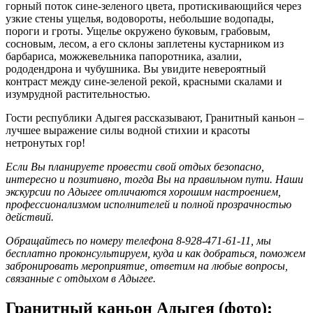
горный поток сине-зеленого цвета, протискивающийся через
узкие стены ущелья, водовороты, небольшие водопады,
пороги и гроты. Ущелье окружено буковым, грабовым,
сосновым, лесом, а его склоны заплетены кустарником из
барбариса, можжевельника папоротника, азалии,
рододендрона и чубушника. Вы увидите невероятный
контраст между сине-зеленой рекой, красными скалами и
изумрудной растительностью.
Гости республики Адыгея рассказывают, Гранитный каньон –
лучшее выражение силы водной стихии и красоты
нетронутых гор!
Если Вы планируете провести свой отдых безопасно,
интересно и позитивно, тогда Вы на правильном пути. Наши
экскурсии по Адыгее отличаются хорошим настроением,
профессионализмом исполнителей и полной прозрачностью
действий.
Обращайтесь по номеру телефона 8-928-471-61-11, мы
бесплатно проконсультируем, куда и как добраться, поможем
забронировать мероприятие, ответим на любые вопросы,
связанные с отдыхом в Адыгее.
Гранитный каньон Адыгея (фото):