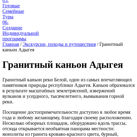
05.
Готовые
Семейные
Туры
06.
Создание
Индивидуальной
программы
Главная
/
Экскурсии, походы и путешествия
/
Гранитный
каньон Адыгея
Гранитный каньон Адыгея
Гранитный каньон реки Белой, один из самых впечатляющих
памятников природы республики Адыгея. Каньон образовался
в результате масштабных землетрясений, извержений
вулканов и усердного, тысячелетнего, вымывания горной
реки.
Посещение достопримечательности доступно в любое время
года и любому желающему, благодаря своему расположению.
Несколько обзорных площадок, оборудовано вдоль трассы,
отсюда открывается необъятная панорама местности:
монолиты из гранита кроваво-красного цвета, бурный,