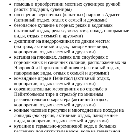
помощь в приобретении местных сувениров ручной
работы (подарки, сувениры)
посещение веревочных (канатных) парков в Адыгее
(активный отдых, отдых с семьей и друзьями)
безопасное купание в горных реках и водопадах
(активный отдых, релакс, экскурсия, поход, панорамные
виды, отдых с семьей и друзьями)
джиппинг на внедорожниках по диким местам
(экстрим, активный отдых, панорамные виды,
корпоратив, отдых с семьей и друзьями)
катания на плюшках, лыжах или сноубордах с
горнолыжных и саночных склонов, расположенных на
Яворовой и Партизанской поляне (активный отдых,
панорамные виды, отдых с семьей и друзьями)
командные игры в Пейнтбол (активный отдых,
корпоратив, отдых с семьей и друзьями)
соревновательные мероприятия по стрельбе в
Пейнтбольном тире и стрельбу по мишеням
развлекательного характера (активный отдых,
корпоратив, отдых с семьей и друзьями)
конные часовые прогулки и многодневные походы на
лошадях (экскурсия, активный отдых, панорамные
виды, корпоратив, отдых с семьей и друзьями)
купание в термально-кремниевой воде, в больших
бассейнах под открытым небом, вода из термальной