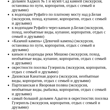
дольмен Хаджох № 1 и музей Сад камней (экскурсия,
остановка по пути, корпоратив, отдых с семьей и
друзьями)
к водопадам Руфабго по платному мосту над р.Белая
(экскурсия, поход, купание, корпоратив, отдых с семьей
и друзьями)
к водопадам Руфабго через каньон р.Белая (экскурсия,
поход, необъятные виды, купание, корпоратив, отдых с
семьей и друзьями)
«Казачий камень» (Девичий камень) (экскурсия,
остановка по пути, корпоратив, отдых с семьей и
друзьями)
каньон и водопады реки Мишоко (экскурсия, поход,
необъятные виды, купание, корпоратив, отдых с семьей
и друзьями)
окрестности поселка Гузерипль (экскурсия, корпоратив,
отдых с семьей и друзьями)
Даховская Канатная дорога (экскурсия, необъятные
виды, корпоратив, отдых с семьей и друзьями)
Партизанская и Яворовая поляна (экскурсия,
необъятные виды, рыбалка, корпоратив, отдых с семьей
и друзьями)
самый большой дольмен Адыгеи в окрестностях поселка
Гузерипль (экскурсия, корпоратив, отдых с семьей и
друзьями)